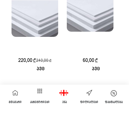
პვხ (PVC)
პვხ (PVC) 10მმ 205-
ევროპული Premium
305სმ
3მმ 150-200სმ
220,00
₾
60,00
₾
240,00
₾
პვც
პვც
ᲕᲠᲪᲚᲐᲓ
ᲕᲠᲪᲚᲐᲓ
მთავარი
კატეგორიები
ენა
ფილიალები
ფასდაკლება